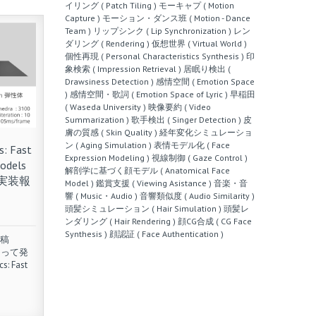
イリング ( Patch Tiling )
モーキャプ ( Motion
Capture )
モーション・ダンス班 ( Motion - Dance
Team )
リップシンク ( Lip Synchronization )
レン
ダリング ( Rendering )
仮想世界 ( Virtual World )
個性再現 ( Personal Characteristics Synthesis )
印
象検索 ( Impression Retrieval )
居眠り検出 (
Drawsiness Detection )
感情空間 ( Emotion Space
)
感情空間・歌詞 ( Emotion Space of Lyric )
早稲田
( Waseda University )
映像要約 ( Video
Summarization )
歌手検出 ( Singer Detection )
皮
膚の質感 ( Skin Quality )
経年変化シミュレーショ
ン ( Aging Simulation )
表情モデル化 ( Face
: Fast
Expression Modeling )
視線制御 ( Gaze Control )
Models
解剖学に基づく顔モデル ( Anatomical Face
s の実装報
Model )
鑑賞支援 ( Viewing Asistance )
音楽・音
響 ( Music・Audio )
音響類似度 ( Audio Similarity )
頭髪シミュレーション ( Hair Simulation )
頭髪レ
ンダリング ( Hair Rendering )
顔CG合成 ( CG Face
Synthesis )
顔認証 ( Face Authentication )
本稿
によって発
: Fast