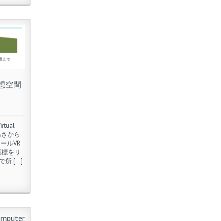
想空間
tual
の高さから
ールVR
座標をリ
 […]
omputer