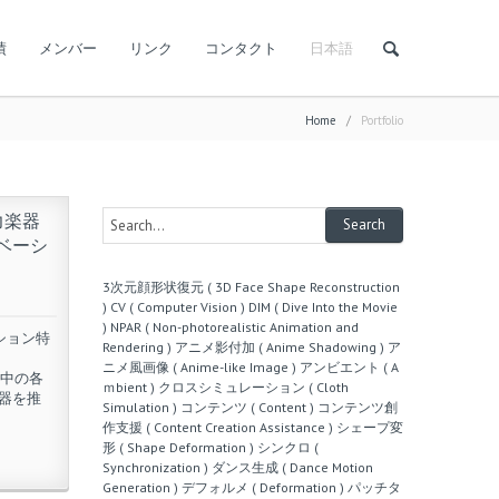
績
メンバー
リンク
コンタクト
日本語
Home
/
Portfolio
入力楽器
ベーシ
3次元顔形状復元 ( 3D Face Shape Reconstruction
)
CV ( Computer Vision )
DIM ( Dive Into the Movie
)
NPAR ( Non-photorealistic Animation and
ーション特
Rendering )
アニメ影付加 ( Anime Shadowing )
ア
ニメ風画像 ( Anime-like Image )
アンビエント ( A
楽曲中の各
ｍbient )
クロスシミュレーション ( Cloth
器を推
Simulation )
コンテンツ ( Content )
コンテンツ創
作支援 ( Content Creation Assistance )
シェープ変
形 ( Shape Deformation )
シンクロ (
Synchronization )
ダンス生成 ( Dance Motion
Generation )
デフォルメ ( Deformation )
パッチタ