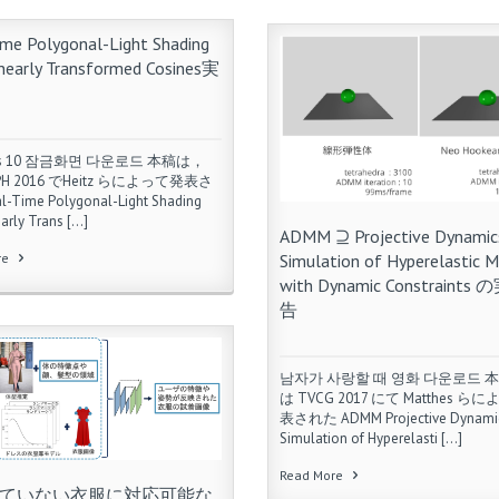
ime Polygonal-Light Shading
inearly Transformed Cosines実
ws 10 잠금화면 다운로드 本稿は，
APH 2016 でHeitz らによって発表さ
-Time Polygonal-Light Shading
early Trans […]
ADMM ⊇ Projective Dynamics
Simulation of Hyperelastic 
re
with Dynamic Constraint
告
남자가 사랑할 때 영화 다운로드 
は TVCG 2017 にて Matthes ら
表された ADMM Projective Dynamics
Simulation of Hyperelasti […]
Read More
ていない衣服に対応可能な