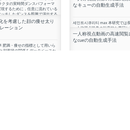
ャラクタの実時間ダンスパフォーマ
なキューの自動生成手法
実現するために，任意に流れている
マッチしたダンスを即興で演出する
，DanceDJを提案する．質の高い
変化を考慮した顔の痩せ太り
세인트시큐리티 max 本研究では
誰でも […]
レーション
一人称視点映像の効率的な早回し
一人称視点動画の高速閲覧
的として，ユーザが選択可能な手
re
（以下：キュー）の自動生成手法
なcueの自動生成手法
る．一人称視点映像はウェアラブ
루 肥満・痩せの指標として用いら
により撮影される映像のことで […
Iと顔形状の関係をデータベースか
することによる，肥痩度合いを考慮
어린이 미로 찾기 本研究では長
Read More
痩シミュレーションの提案 게리모
称視点動画の効率的な早回し再生
운로드. Download Puzzle Bubbl
して，ユーザが選択可能な手が か
キュー)の自動生成手法を提案する
視点動画はウェアラブルカメラ
re
される 映 […]
Read More
Multiple Importance Sampl
るImage-space Control Vari