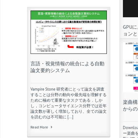
GPU
ョンと
コンピ
て，煙
言語・視覚情報の統合による自動
の高速
Downloa
論文要約システム
る格子
[…]
Vampire Stone 研究者にとって論文を調査
Read Mo
することは分野の動向や最先端を理解する
ために極めて重要なタスクである．しか
楽曲構
し，コンピュータサイエンス分野では近年
からの
論文数が著しく増加しており、全ての論文
を読むのは不可能に […]
Read More
Downlo
ー楽曲