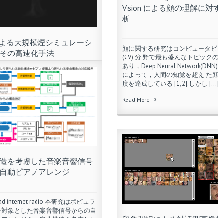
Vision による顔の理解に
析
による大規模煙シミュレーシ
顔に関する研究はコンピュータビ
その高速化手法
(CV) 分 野で最も盛んなトピック
あり，Deep Neural Network(DN
によって，人間の知覚を超え た
ュータグラフィックスの分野におい
度を達成している [1, 2].しかし […
などの流体の数値シミュレーション
Read More
化は未だ課題として残っている
d vmware unlocker. Fedkiwらによ
法を用いた煙シミュレーションでは
re
造を考慮した音楽音響信号
自動ピアノアレンジ
ad internet radio 本研究はポピュラ
を対象とした音楽音響信号からの自