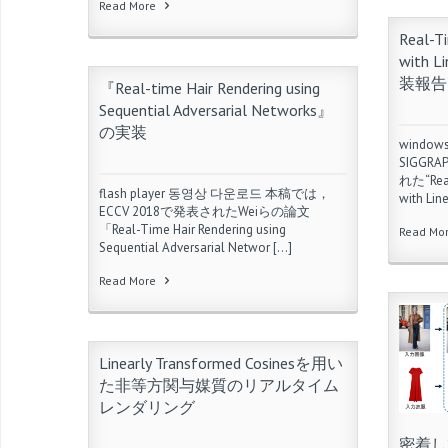
Read More
Real-T
with L
装報告
『Real-time Hair Rendering using
Sequential Adversarial Networks』
の実装
windo
SIGGR
れた“Real
flash player 동영상 다운로드 本稿では，
with Lin
ECCV 2018で発表されたWeiらの論文
「Real-Time Hair Rendering using
Read Mo
Sequential Adversarial Networ […]
Read More
Linearly Transformed Cosinesを用い
た非等方関与媒質のリアルタイム
レンダリング
密着し