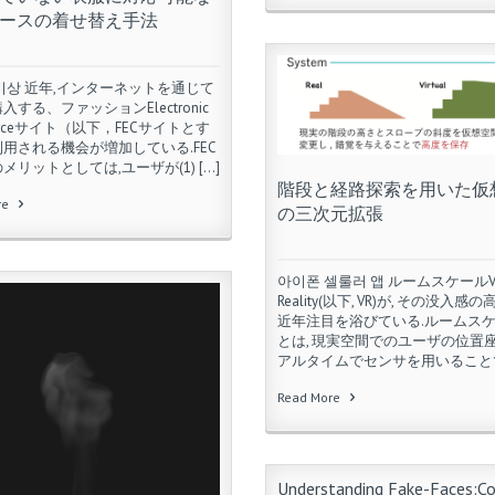
ースの着せ替え手法
비상 近年,インターネットを通じて
入する、ファッションElectronic
erceサイト（以下，FECサイトとす
用される機会が増加している.FEC
メリットとしては,ユーザが(1) […]
階段と経路探索を用いた仮
re
の三次元拡張
아이폰 셀룰러 앱 ルームスケールVir
Reality(以下, VR)が, その没入感
近年注目を浴びている.ルームスケ
とは, 現実空間でのユーザの位置
アルタイムでセンサを用いることで所
Read More
Understanding Fake-Faces:C