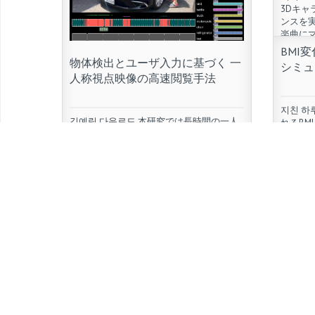
3Dキ
ンスを
楽曲に
システム
BMI
ダンスを
物体検出とユーザ入力に基づく 一
シミュ
人称視点映像の高速閲覧手法
Read Mo
지친 하
김예림 다운로드 本研究では長時間の一人
れるBM
称視点映像の効率的な早回し再生を目的と
ら作成
して，ユーザが選択可能な手がかり（以
した肥
下：キュー）の自動生成手法を提案する．
드 무료 다
一人称視点映像はウェアラブルカメラによ
[…]
共鳴現象を考慮した動画の印象推
り撮影される映像のことであり， […]
定
Read Mo
Read More
카오스 맵 動画鑑賞における共鳴現象と
は，映像による視覚情報と楽曲による聴覚
情報の両方から得られる印象により，元々
の映像の印象が変化する現象を指す．例と
して悲しいシーンの映像に対して楽しい楽
曲を付加することで動画全体の印 […]