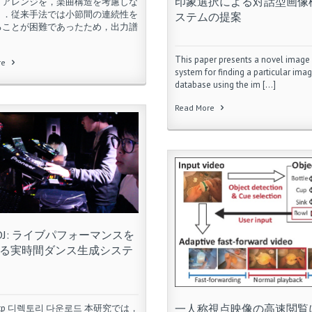
印象選択による対話型画像
ノアレンジを，楽曲構造を考慮しな
う．従来手法では小節間の連続性を
ステムの提案
ることが困難であったため，出力譜
This paper presents a novel image 
re
system for finding a particular ima
database using the im […]
Read More
eDJ: ライブパフォーマンスを
る実時間ダンス生成システ
一人称視点映像の高速閲覧
ftp 디렉토리 다운로드 本研究では，