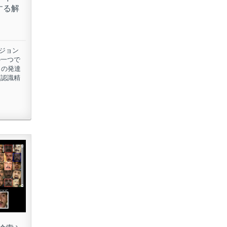
対する解
ジョン
の一つで
N) の発達
顔認識精
]