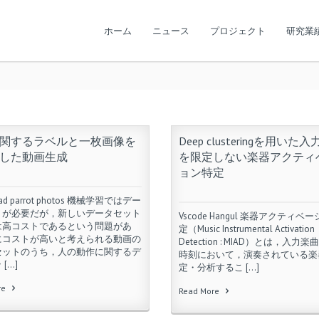
ホーム
ニュース
プロジェクト
研究業
関するラベルと一枚画像を
Deep clusteringを用いた
した動画生成
を限定しない楽器アクティ
ョン特定
ad parrot photos 機械学習ではデー
トが必要だが，新しいデータセット
Vscode Hangul 楽器アクティベ
は高コストであるという問題があ
定（Music Instrumental Activation
にコストが高いと考えられる動画の
Detection : MIAD）とは，入力
セットのうち，人の動作に関するデ
時刻において，演奏されている楽
[…]
定・分析するこ […]
re
Read More