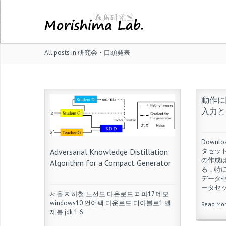
All posts in 研究会・口頭発表
動作に
入力と
Downlo
タセッ
Adversarial Knowledge Distillation
の作成
Algorithm for a Compact Generator
る．特
データ
ータセッ 
서울 지하철 노선도 다운로드 피파17 데모
windows10 언어팩 다운로드 디아블로1 벨
Read Mo
제붑 jdk 1 6