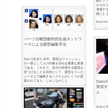
動ピア
がら行
考慮す
面に […]
Read Mo
パーツ分離型敵対的生成ネットワ
ークによる髪型編集手法
frep 다운로드 近年、髪型はファッション
の一部として人の印象を決める重要な要素
である。これまで、自分の所望する髪型を
見つけることを目的として、髪型をコンピ
ュータ上で編集するシステムがいくつか提
案されてきた。しかしなが […]
Danc
実現す
Read More
ム
리눅스 