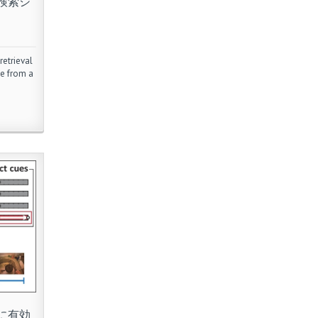
検索シ
retrieval
ge from a
に有効