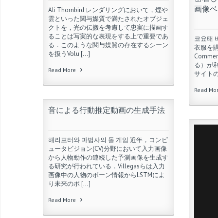
画像ベ
Ali Thornbird レンダリングにおいて，煙や
雲といった関与媒質で満たされたオブジェ
クトを，光の伝搬を考慮して忠実に描画す
ることは写実的な表現をする上で重要であ
코요태 
る．このような関与媒質の存在するシーン
衣服を購
を扱うVolu […]
Comm
る）が利
Read More
サイトの
Read Mo
音による行動推定動画の生成手法
해리포터와 마법사의 돌 게임 近年，コンピ
ュータビジョン(CV)分野において入力画像
から人物動作の連続した予測画像を生成す
る研究が行われている．Villegasらは入力
画像中の人物のボーン情報からLSTMによ
り未来のポ […]
Read More