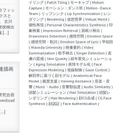
イリング ( Patch Tiling )
モーキャプ ( Motion
Capture )
モーション・ダンス班 ( Motion - Dance
ラフィッ
Team )
リップシンク ( Lip Synchronization )
レン
クスと
ダリング ( Rendering )
仮想世界 ( Virtual World )
。 古川
個性再現 ( Personal Characteristics Synthesis )
印
形状検出
象検索 ( Impression Retrieval )
居眠り検出 (
[…]
Drawsiness Detection )
感情空間 ( Emotion Space
)
感情空間・歌詞 ( Emotion Space of Lyric )
早稲田
( Waseda University )
映像要約 ( Video
Summarization )
歌手検出 ( Singer Detection )
皮
膚の質感 ( Skin Quality )
経年変化シミュレーショ
ン ( Aging Simulation )
表情モデル化 ( Face
速描画
Expression Modeling )
視線制御 ( Gaze Control )
解剖学に基づく顔モデル ( Anatomical Face
Model )
鑑賞支援 ( Viewing Asistance )
音楽・音
響 ( Music・Audio )
音響類似度 ( Audio Similarity )
頭髪シミュレーション ( Hair Simulation )
頭髪レ
研究合宿
ンダリング ( Hair Rendering )
顔CG合成 ( CG Face
wnload
Synthesis )
顔認証 ( Face Authentication )
[…]