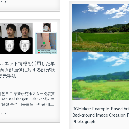
re
ルエット情報を活用した単
向き顔画像に対する顔形状
復元手法
체 다운로드 卒業研究ポスター発表賞
wnload the game above 엑시트
박윤선 주석 다운로드 아마존 에코
BGMaker: Example-Based An
re
Background Image Creation 
Photograph