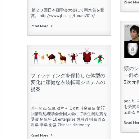
Read Mo
第２０回日本顔学会大会にて輿水賞を受
賞。 http://www.jface.jp/forum2015/
Read More
頬のシ
一斜め
フィッティングを保持した体型の
3次元
変化に頑健な衣装転写システムの
提案
pop 
を受賞 Do
가디언즈 오브 갤럭시 1 ost 다운로드 第77
고화질 
回情報処理学会全国大会にて学生奨励賞を
受賞 윈도우 10 enterprise 한게임 테트리스
Read Mo
하루 우루 한글 Chinese dictionary
Read More