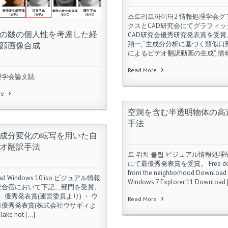
스트리트파이터2 情報処理学会グ
クスとCAD研究会にてグラフィッ
の皺の個人性を考慮した経
CAD研究会優秀研究発表賞を受賞
翔一, “主成分分析に基づく類似口
顔画像合成
によるビデオ翻訳動画の生成”, 情報 
Read More
理学会論文誌
re
空洞を含む半透明物体の高
手法
成分変化の転写を用いた自
オ翻訳手法
트 위치 클립 ビジュアル情報処理
にて最優秀発表賞を受賞。 Free do
from the neighborhood Download
ad Windows 10 iso ビジュアル情報
Windows 7 Explorer 11 Download 
究合宿において下記二部門を受賞。
・ 優秀発表賞(運営委員より) ・ ウ
Read More
最優秀発表賞(株式会社ウサギィよ
 lake hot […]