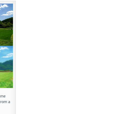
ime
From a