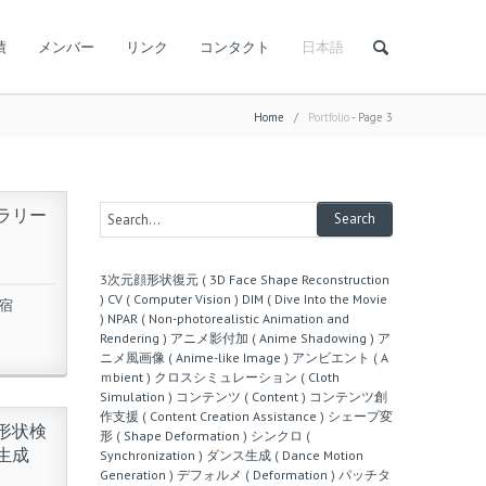
績
メンバー
リンク
コンタクト
日本語
Home
/
Portfolio
- Page 3
ラリー
3次元顔形状復元 ( 3D Face Shape Reconstruction
)
CV ( Computer Vision )
DIM ( Dive Into the Movie
宿
)
NPAR ( Non-photorealistic Animation and
Rendering )
アニメ影付加 ( Anime Shadowing )
ア
ニメ風画像 ( Anime-like Image )
アンビエント ( A
ｍbient )
クロスシミュレーション ( Cloth
Simulation )
コンテンツ ( Content )
コンテンツ創
作支援 ( Content Creation Assistance )
シェープ変
形状検
形 ( Shape Deformation )
シンクロ (
生成
Synchronization )
ダンス生成 ( Dance Motion
Generation )
デフォルメ ( Deformation )
パッチタ