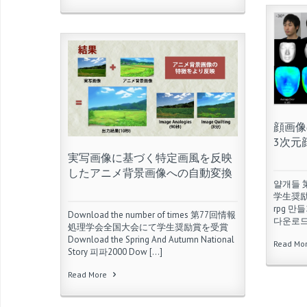
顔画像
3次元
実写画像に基づく特定画風を反映
したアニメ背景画像への自動変換
얄개들 
学生奨励賞を
rpg 만
Download the number of times 第77回情報
다운로드 
処理学会全国大会にて学生奨励賞を受賞
Download the Spring And Autumn National
Read Mo
Story 피파2000 Dow […]
Read More