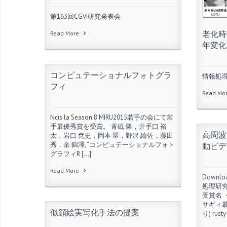
第163回CGVI研究発表会
老化時
Read More
年変化
コンピュテーショナルフォトグラ
情報処
フィ
Read Mo
Ncis la Season 8 MIRU2015若手の会にて若
手最優秀賞を受賞。 青砥 隆，井手口 裕
高周波
太，岩口 尭史，岡本 翠，野沢 綸佐，藤田
秀，余 錦澤, “コンピュテーショナルフォト
動ビデ
グラフィR […]
Read More
Downlo
処理研
受賞名 
サギィ
似顔絵実写化手法の提案
り) rusty