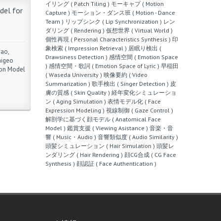
イリング ( Patch Tiling )
モーキャプ ( Motion
del for
Capture )
モーション・ダンス班 ( Motion - Dance
Team )
リップシンク ( Lip Synchronization )
レン
ダリング ( Rendering )
仮想世界 ( Virtual World )
個性再現 ( Personal Characteristics Synthesis )
印
象検索 ( Impression Retrieval )
居眠り検出 (
ao,
Drawsiness Detection )
感情空間 ( Emotion Space
higeo
)
感情空間・歌詞 ( Emotion Space of Lyric )
早稲田
ion Model
( Waseda University )
映像要約 ( Video
Summarization )
歌手検出 ( Singer Detection )
皮
膚の質感 ( Skin Quality )
経年変化シミュレーショ
ン ( Aging Simulation )
表情モデル化 ( Face
Expression Modeling )
視線制御 ( Gaze Control )
解剖学に基づく顔モデル ( Anatomical Face
Model )
鑑賞支援 ( Viewing Asistance )
音楽・音
響 ( Music・Audio )
音響類似度 ( Audio Similarity )
頭髪シミュレーション ( Hair Simulation )
頭髪レ
ンダリング ( Hair Rendering )
顔CG合成 ( CG Face
Synthesis )
顔認証 ( Face Authentication )