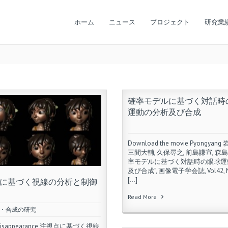
ホーム
ニュース
プロジェクト
研究業
確率モデルに基づく対話時
運動の分析及び合成
Download the movie Pyongyan
三間大輔, 久保尋之, 前島謙宣, 森島
率モデルに基づく対話時の眼球運
及び合成”, 画像電子学会誌, Vol42, No
[…]
に基づく視線の分析と制御
Read More
・合成の研究
 Disappearance 注視点に基づく視線