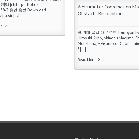
 [child_portfolios
A Visumotor Coordination Mo
”33%”] 웃긴 움짤 Download
Obstacle Recognition
utputstr […]
re
90년대 음악 다운로드 Tomoyori Iw
Hiroyuki Kubo, Akinobu Maejima, S
Morishima,”A Visumotor Coordinat
f […]
Read More