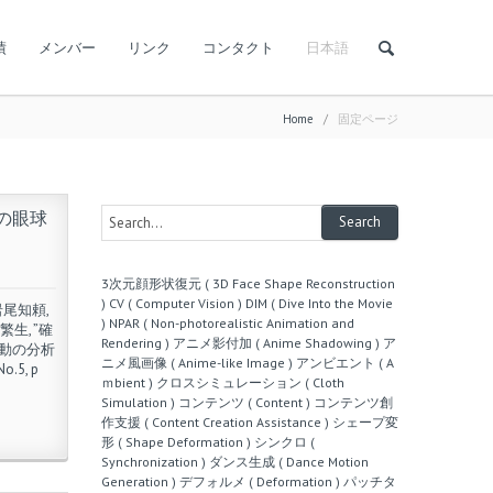
績
メンバー
リンク
コンタクト
日本語
Home
/
固定ページ
の眼球
3次元顔形状復元 ( 3D Face Shape Reconstruction
)
CV ( Computer Vision )
DIM ( Dive Into the Movie
g 岩尾知頼,
)
NPAR ( Non-photorealistic Animation and
繁生, ”確
Rendering )
アニメ影付加 ( Anime Shadowing )
ア
動の分析
ニメ風画像 ( Anime-like Image )
アンビエント ( A
.5, p
ｍbient )
クロスシミュレーション ( Cloth
Simulation )
コンテンツ ( Content )
コンテンツ創
作支援 ( Content Creation Assistance )
シェープ変
形 ( Shape Deformation )
シンクロ (
Synchronization )
ダンス生成 ( Dance Motion
Generation )
デフォルメ ( Deformation )
パッチタ