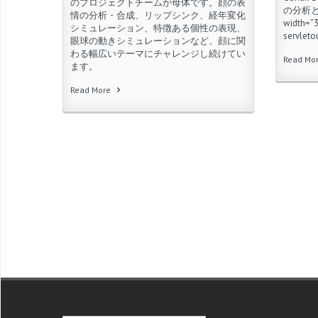
のプロジェクトチームが母体です。顔の表
の分析と制御
情の分析・合成、リップシンク、経年変化
width=
シミュレーション、特徴ある個性の表現、
servleto
眼球の動きシミュレーションなど、顔に関
わる幅広いテーマにチャレンジし続けてい
Read Mo
ます。
Read More