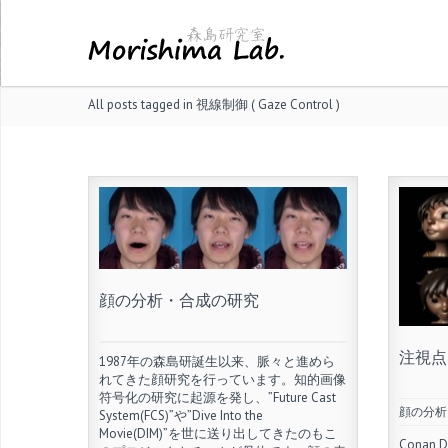
All posts tagged in 視線制御 ( Gaze Control )
顔の分析・合成の研究
注視点
1987年の森島研誕生以来、脈々と進めら
れてきた顔研究を行っています。知的画像
符号化の研究に起源を発し、”Future Cast
顔の分析
System(FCS)”や”Dive Into the
Movie(DIM)”を世に送り出してきたのもこ
Conan