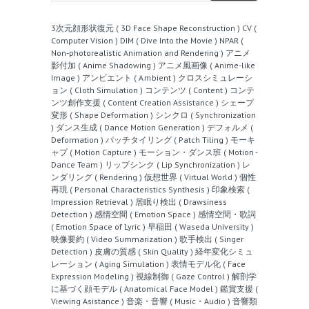
3次元顔形状復元 ( 3D Face Shape Reconstruction )
CV (
Computer Vision )
DIM ( Dive Into the Movie )
NPAR (
Non-photorealistic Animation and Rendering )
アニメ
影付加 ( Anime Shadowing )
アニメ風画像 ( Anime-like
Image )
アンビエント ( Aｍbient )
クロスシミュレーシ
ョン ( Cloth Simulation )
コンテンツ ( Content )
コンテ
ンツ創作支援 ( Content Creation Assistance )
シェープ
変形 ( Shape Deformation )
シンクロ ( Synchronization
)
ダンス生成 ( Dance Motion Generation )
デフォルメ (
Deformation )
パッチタイリング ( Patch Tiling )
モーキ
ャプ ( Motion Capture )
モーション・ダンス班 ( Motion -
Dance Team )
リップシンク ( Lip Synchronization )
レ
ンダリング ( Rendering )
仮想世界 ( Virtual World )
個性
再現 ( Personal Characteristics Synthesis )
印象検索 (
Impression Retrieval )
居眠り検出 ( Drawsiness
Detection )
感情空間 ( Emotion Space )
感情空間・歌詞
( Emotion Space of Lyric )
早稲田 ( Waseda University )
映像要約 ( Video Summarization )
歌手検出 ( Singer
Detection )
皮膚の質感 ( Skin Quality )
経年変化シミュ
レーション ( Aging Simulation )
表情モデル化 ( Face
Expression Modeling )
視線制御 ( Gaze Control )
解剖学
に基づく顔モデル ( Anatomical Face Model )
鑑賞支援 (
Viewing Asistance )
音楽・音響 ( Music・Audio )
音響類