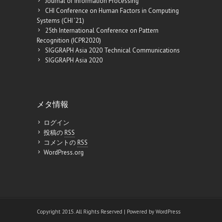
Journal of Information Processing
CHI Conference on Human Factors in Computing
Systems (CHI ’21)
25th International Conference on Pattern
Recognition (ICPR2020)
SIGGRAPH Asia 2020 Technical Communications
SIGGRAPH Asia 2020
メタ情報
ログイン
投稿の
RSS
コメントの
RSS
WordPress.org
Copyright 2015. All Rights Reserved | Powered by
WordPress