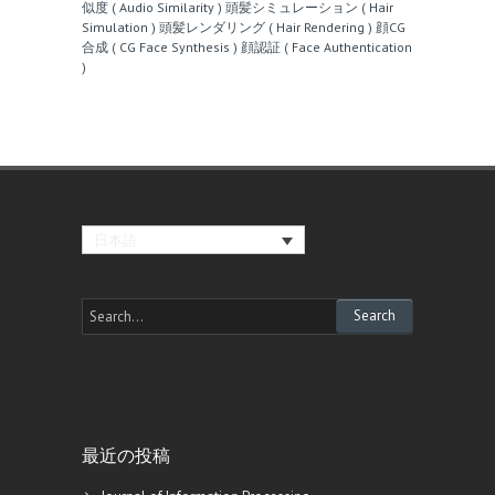
似度 ( Audio Similarity )
頭髪シミュレーション ( Hair
Simulation )
頭髪レンダリング ( Hair Rendering )
顔CG
合成 ( CG Face Synthesis )
顔認証 ( Face Authentication
)
日本語
最近の投稿