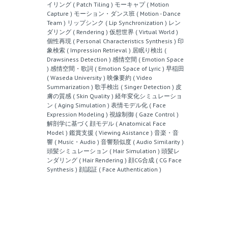
イリング ( Patch Tiling )
モーキャプ ( Motion
Capture )
モーション・ダンス班 ( Motion - Dance
Team )
リップシンク ( Lip Synchronization )
レン
ダリング ( Rendering )
仮想世界 ( Virtual World )
個性再現 ( Personal Characteristics Synthesis )
印
象検索 ( Impression Retrieval )
居眠り検出 (
Drawsiness Detection )
感情空間 ( Emotion Space
)
感情空間・歌詞 ( Emotion Space of Lyric )
早稲田
( Waseda University )
映像要約 ( Video
Summarization )
歌手検出 ( Singer Detection )
皮
膚の質感 ( Skin Quality )
経年変化シミュレーショ
ン ( Aging Simulation )
表情モデル化 ( Face
Expression Modeling )
視線制御 ( Gaze Control )
解剖学に基づく顔モデル ( Anatomical Face
Model )
鑑賞支援 ( Viewing Asistance )
音楽・音
響 ( Music・Audio )
音響類似度 ( Audio Similarity )
頭髪シミュレーション ( Hair Simulation )
頭髪レ
ンダリング ( Hair Rendering )
顔CG合成 ( CG Face
Synthesis )
顔認証 ( Face Authentication )