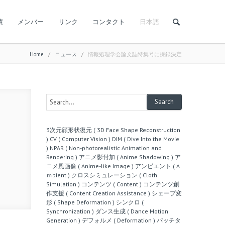
績
メンバー
リンク
コンタクト
日本語
Home
/
ニュース
/
情報処理学会論文誌特集号に採録決定
3次元顔形状復元 ( 3D Face Shape Reconstruction
)
CV ( Computer Vision )
DIM ( Dive Into the Movie
)
NPAR ( Non-photorealistic Animation and
Rendering )
アニメ影付加 ( Anime Shadowing )
ア
ニメ風画像 ( Anime-like Image )
アンビエント ( A
ｍbient )
クロスシミュレーション ( Cloth
Simulation )
コンテンツ ( Content )
コンテンツ創
作支援 ( Content Creation Assistance )
シェープ変
形 ( Shape Deformation )
シンクロ (
Synchronization )
ダンス生成 ( Dance Motion
Generation )
デフォルメ ( Deformation )
パッチタ