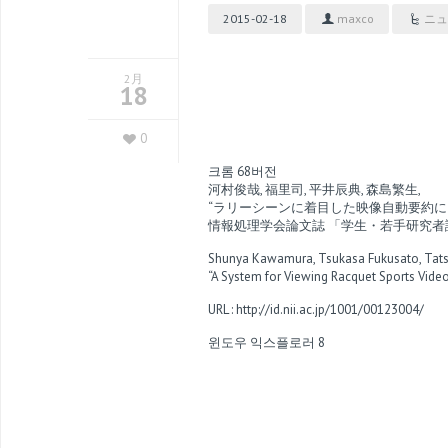
2015-02-18
maxco
ニュ
2月
18
0
크롬 68버전
河村俊哉, 福里司, 平井辰典, 森島繁生,
“ラリーシーンに着目した映像自動要約に
情報処理学会論文誌 「学生・若手研究者論文」特集, Vo
Shunya Kawamura, Tsukasa Fukusato, Tatsu
“A System for Viewing Racquet Sports Vid
URL :
http://id.nii.ac.jp/1001/00123004/
윈도우 익스플로러 8