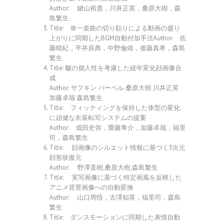
Author: 鍵山裕貴，川井正英，桑原大樹，森
島繁生
Title: 単一楽曲の切り貼りによる動画の盛り
上がりに同期したBGM自動付加手法Author: 佐
藤晴紀，平井辰典，中野倫靖，後藤真孝，森島
繁生
Title: 皺の個人性を考慮した経年変化顔画像合
成
Author: サフキン パーベル 桑原大樹 川井正英
加藤卓哉 森島繁生
Title: フィッティングを保持した体型の変化
に頑健な衣装転写システムの提案
Author: 成田史弥，齋藤隼介，加藤卓哉，福里
司，森島繁生
Title: 顔画像のシルエット情報に基づく3次元
顔形状復元
Author: 野澤直樹,桑原大樹,森島繁生
Title: 実写画像に基づく特定画風を反映した
アニメ背景画像への自動変換
Author: 山口周悟，古澤知英，福里司，森島
繁生
Title: ダンスモーションに同期した表情自動