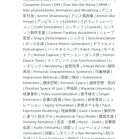
Computer Vision )
DIM ( Dive Into the Movie )
NPAR (
Non-photorealistic Animation and Rendering )
アニメ
影付加 ( Anime Shadowing )
アニメ風画像 ( Anime-like
Image )
アンビエント ( Aｍbient )
クロスシミュレーシ
ョン ( Cloth Simulation )
コンテンツ ( Content )
コンテ
ンツ創作支援 ( Content Creation Assistance )
シェープ
変形 ( Shape Deformation )
シンクロ ( Synchronization
)
ダンス生成 ( Dance Motion Generation )
デフォルメ (
Deformation )
パッチタイリング ( Patch Tiling )
モーキ
ャプ ( Motion Capture )
モーション・ダンス班 ( Motion -
Dance Team )
リップシンク ( Lip Synchronization )
レ
ンダリング ( Rendering )
仮想世界 ( Virtual World )
個性
再現 ( Personal Characteristics Synthesis )
印象検索 (
Impression Retrieval )
居眠り検出 ( Drawsiness
Detection )
感情空間 ( Emotion Space )
感情空間・歌詞
( Emotion Space of Lyric )
早稲田 ( Waseda University )
映像要約 ( Video Summarization )
歌手検出 ( Singer
Detection )
皮膚の質感 ( Skin Quality )
経年変化シミュ
レーション ( Aging Simulation )
表情モデル化 ( Face
Expression Modeling )
視線制御 ( Gaze Control )
解剖学
に基づく顔モデル ( Anatomical Face Model )
鑑賞支援 (
Viewing Asistance )
音楽・音響 ( Music・Audio )
音響類
似度 ( Audio Similarity )
頭髪シミュレーション ( Hair
Simulation )
頭髪レンダリング ( Hair Rendering )
顔CG
合成 ( CG Face Synthesis )
顔認証 ( Face Authentication