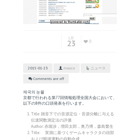
1月
23
0
2015-01-23
maxco
ニュース
Comments are off
제국의 눈물
京都で行われる
第77回情報処理全国大会
において、
以下の8件の口頭発表を行います。
Title: 雑音下での音源定位・音源分離に与える
伝達関数測定法の評価
Author: 赤堀渉，増田太郎，奥乃博，森島繁生
Title: 実測に基づくゲームキャラクタの頭部
および眼球運動の自動合成