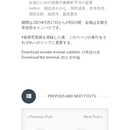
合成のための楽曲印象解析手法の提案
Author: 朝比奈わかな，岡田成美，岩本尚也，
増田太郎，福里司，森島繁生
期間は2015年3月17日から19日の間、会場は京都大
学吉田キャンパスです。
#各研究実績を登録した後、このページの各行をそ
れぞれへのリンクに更新する。
Download wonder woman subtitles
시력검사표
Download the terminal
코난 모바일
PREVIOUS AND NEXT POSTS
« Previous Post
Next Post »