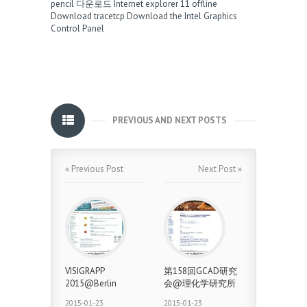
pencil 다운로드
Internet explorer 11 offline
Download tracetcp
Download the Intel Graphics
Control Panel
PREVIOUS AND NEXT POSTS
« Previous Post
Next Post »
VISIGRAPP
第158回GCAD研究
2015@Berlin
会@理化学研究所
2015-01-23
2015-01-23