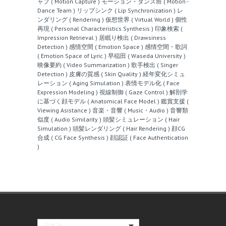
ャプ ( Motion Capture )
モーション・ダンス班 ( Motion -
Dance Team )
リップシンク ( Lip Synchronization )
レ
ンダリング ( Rendering )
仮想世界 ( Virtual World )
個性
再現 ( Personal Characteristics Synthesis )
印象検索 (
Impression Retrieval )
居眠り検出 ( Drawsiness
Detection )
感情空間 ( Emotion Space )
感情空間・歌詞
( Emotion Space of Lyric )
早稲田 ( Waseda University )
映像要約 ( Video Summarization )
歌手検出 ( Singer
Detection )
皮膚の質感 ( Skin Quality )
経年変化シミュ
レーション ( Aging Simulation )
表情モデル化 ( Face
Expression Modeling )
視線制御 ( Gaze Control )
解剖学
に基づく顔モデル ( Anatomical Face Model )
鑑賞支援 (
Viewing Asistance )
音楽・音響 ( Music・Audio )
音響類
似度 ( Audio Similarity )
頭髪シミュレーション ( Hair
Simulation )
頭髪レンダリング ( Hair Rendering )
顔CG
合成 ( CG Face Synthesis )
顔認証 ( Face Authentication
)
日本語