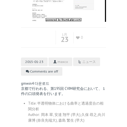
1月
23
0
2015-01-23
maxco
ニュース
Comments are off
gmwin4 다운로드
京都で行われる、
第195回 CVIM研究会
において、１
件の口頭発表を行います。
Title: 半透明物体における曲率と透過度合の相
関分析
Author: 岡本 翠, 安達 翔平 (早大),久保 尋之,向川
康博 (奈良先端大), 森島 繁生 (早大)