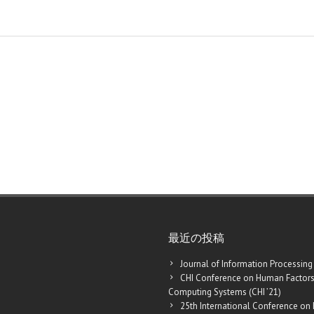
最近の投稿
Journal of Information Processing
CHI Conference on Human Factors
Computing Systems (CHI ’21)
25th International Conference on 