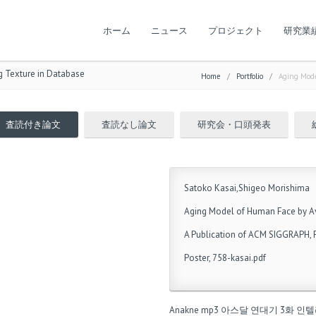
ホーム
ニュース
プロジェクト
研究業
g Texture in Database
Home
/
Portfolio
/
Aging Mode
査読付き論文
査読なし論文
研究会・口頭発表
Satoko Kasai,Shigeo Morishima
Aging Model of Human Face by Av
A Publication of ACM SIGGRAPH,
Poster, 758-kasai.pdf
Anakne mp3
아스달 연대기 3화
인텔리