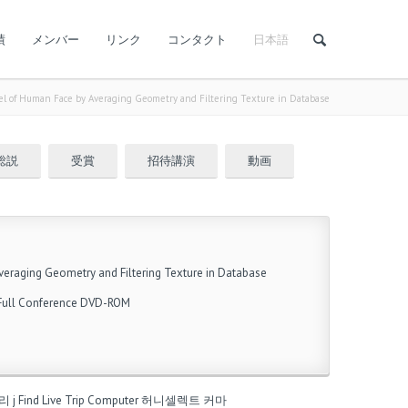
績
メンバー
リンク
コンタクト
日本語
l of Human Face by Averaging Geometry and Filtering Texture in Database
総説
受賞
招待講演
動画
eraging Geometry and Filtering Texture in Database
 Full Conference DVD-ROM
 j
Find Live Trip Computer
허니셀렉트 커마