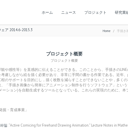
ホーム
ニュース
プロジェクト
研究業
14.6-2015.3
Home
/
手描き画
プロジェクト概要
プロジェクト概要
感性等）を直感的に伝えることができる。このことから、手描きのLINEのスタ
考慮しながら絵を描く必要があり、非常に手間の書かる作業である。近年、pho
工程のサポートを目的にし，描く枚数を減らすことができないことや，多くの
は、「手描き画像から簡単にアニメーション制作を行うソフトウェア」という
メーション)を自動生成するツールとなっている。これらの実現のために、本
人材発掘・育成事業」
 파일
. “Active Comicing for Freehand Drawing Animation.” Lecture Notes in Mathem