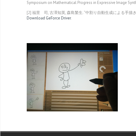
Symposium on Mathematical Progress in Expressive Image Synth
[2] 福里 司, 古澤知英, 森島繁生. “中割り自動生成による手描きスト
Download GeForce Driver
.