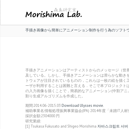
手描き画像から簡単にアニメーション制作を行う為のソフトウェア 20
手描きアニメーションはアーティストからのメッセージ（世界観や
及している。しかし、手描きアニメーションは滑らかな動きを
トウェアが注目されているものの，これらは一枚の絵を描く
ーザが利用することは困難と言える．そこで本プロジェクト
の入力画像を描くことで，簡易的なアニメーション(中割アニ
割り生成アルゴリズムを作成した。
期間:2014.06-2015.03
Download Ulysses movie
.
補助事業名:情報処理振興事業協会(IPA) 2014年度「未踏IT
採択金額:2304000 円
研究業績:
[1] Tsukasa Fukusato and Shigeo Morishima
자바스크립트 서버