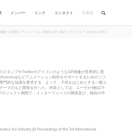
績
メンバー
リンク
コンタクト
日本語
像から簡単にアニメーション制作を行う為のソフトウェア 2014.6-2015.3
ンプやTwitterのアイコンのようなGIF画像が世界的に普
toshopなどアニメーション制作をサポートするためのソフ
専門的な知識を要求する．よって，子供をはじめとする一般ユ
テーマのもと開発を行った。内容としては、ユーザが4枚以下
プロジェクト期間で，インターフェースの開発及び，独自の中
atics-for-Industry (In Proceedings of the 3rd International