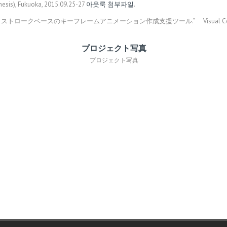
esis), Fukuoka, 2015.09.25-27
아웃룩 첨부파일
.
ロークベースのキーフレームアニメーション作成支援ツール.” Visual Computing/
プロジェクト写真
プロジェクト写真