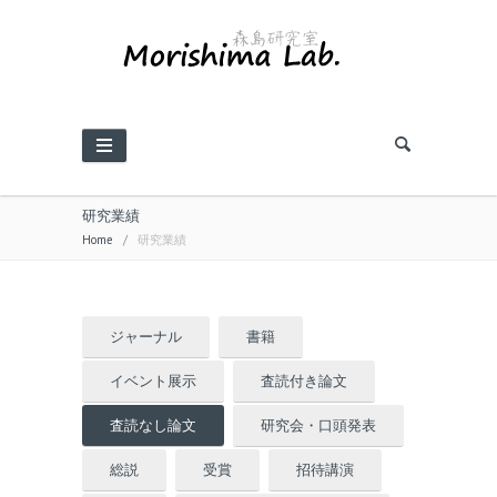
研究業績
Home
/
研究業績
ジャーナル
書籍
イベント展示
査読付き論文
査読なし論文
研究会・口頭発表
総説
受賞
招待講演