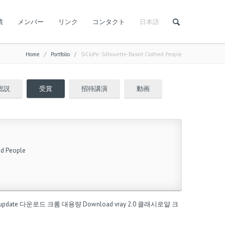
績
メンバー
リンク
コンタクト
日本語
Home
/
Portfolio
/
SiCloPe: Silhouette-Based Clothed People
総説
受賞
招待講演
動画
ed People
update
다운로드
크롬 대용량
Download vray 2.0
클래시로얄 크