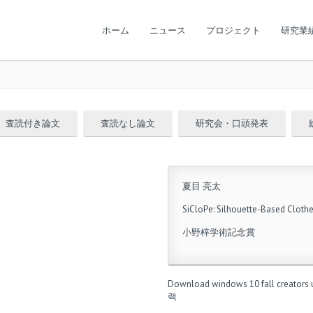
ホーム
ニュース
プロジェクト
研究業
査読付き論文
査読なし論文
研究会・口頭発表
夏目 亮太
SiCloPe: Silhouette-Based Cloth
小野梓学術記念賞
Download windows 10 fall creators 
랙