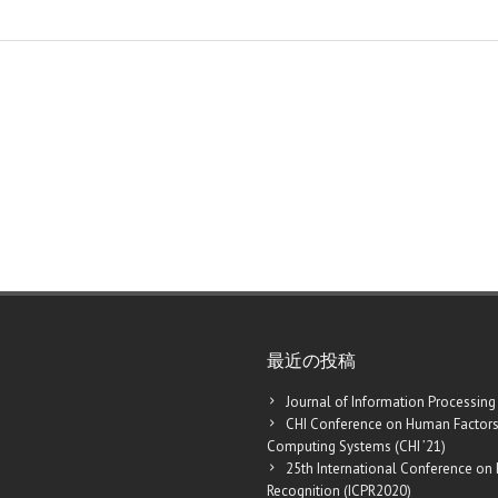
最近の投稿
Journal of Information Processing
CHI Conference on Human Factors
Computing Systems (CHI ’21)
25th International Conference on 
Recognition (ICPR2020)