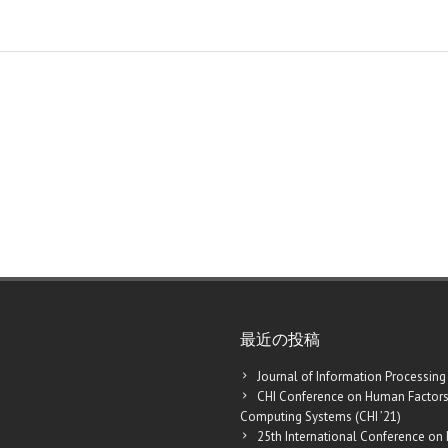
最近の投稿
Journal of Information Processing
CHI Conference on Human Factors
Computing Systems (CHI ’21)
25th International Conference on 