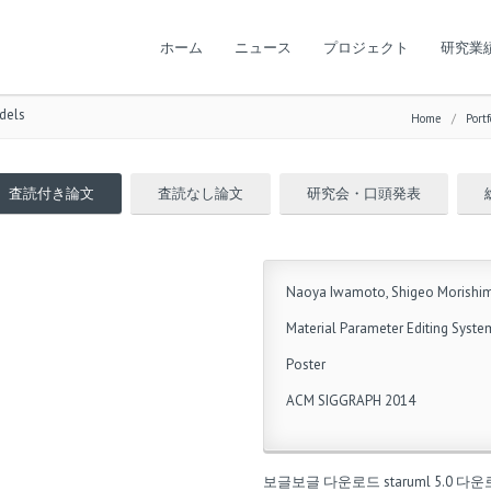
ホーム
ニュース
プロジェクト
研究業
dels
Home
/
Portf
査読付き論文
査読なし論文
研究会・口頭発表
Naoya Iwamoto, Shigeo Morishi
Material Parameter Editing Syste
Poster
ACM SIGGRAPH 2014
보글보글 다운로드
staruml 5.0 다