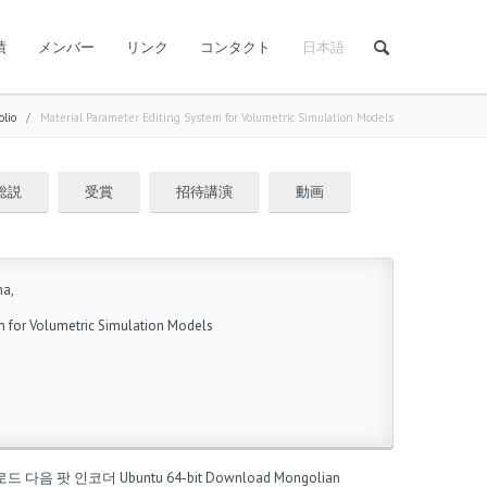
績
メンバー
リンク
コンタクト
日本語
olio
/
Material Parameter Editing System for Volumetric Simulation Models
総説
受賞
招待講演
動画
ma,
m for Volumetric Simulation Models
운로드
다음 팟 인코더
Ubuntu 64-bit
Download Mongolian