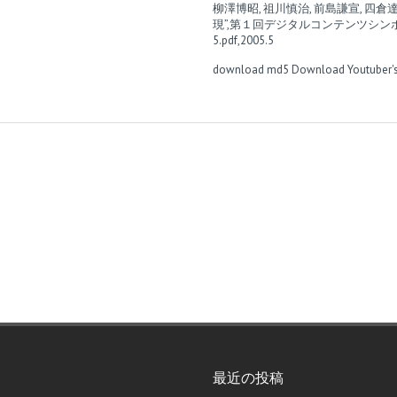
柳澤博昭, 祖川慎治, 前島謙宣, 
現”,第１回デジタルコンテンツシ
5.pdf,2005.5
download md5
Download Youtuber's
最近の投稿