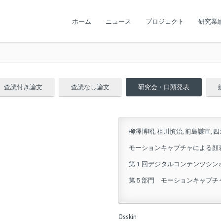
ホーム
ニュース
プロジェクト
研究業
査読付き論文
査読なし論文
研究会・口頭発表
柳澤博昭, 祖川慎治, 前島謙宣, 
モーションキャプチャによる顔
第１回デジタルコンテンツシン
第５部門 モーションキャプチャと
Osskin