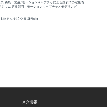
四倉達夫, 森島 繁生,”モーションキャプチャによる顔表情の定量表
ンポジウム,第５部門 モーションキャプチャとモデリング
 Life
윈도우10 수동
착한티비
メタ情報