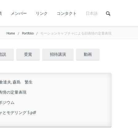
績
メンバー
リンク
コンタクト
日本語
Home
/
Portfolio
/
モーションキャプチャによる顔表情の定量表現
総説
受賞
招待講演
動画
四倉達夫, 森島 繁生
表情の定量表現
ポジウム
モデリング 5.pdf