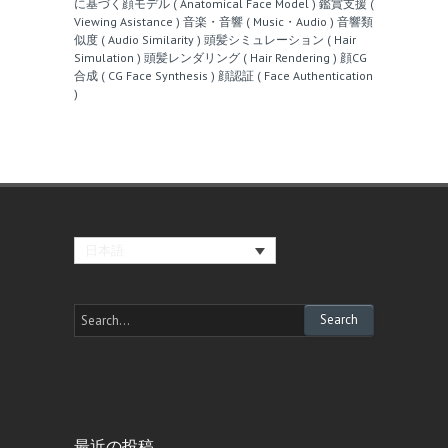
に基づく顔モデル ( Anatomical Face Model )
鑑賞支援 (
Viewing Asistance )
音楽・音響 ( Music・Audio )
音響類
似度 ( Audio Similarity )
頭髪シミュレーション ( Hair
Simulation )
頭髪レンダリング ( Hair Rendering )
顔CG
合成 ( CG Face Synthesis )
顔認証 ( Face Authentication
)
日本語
最近の投稿