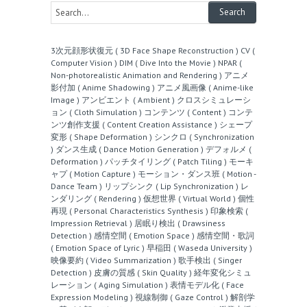
3次元顔形状復元 ( 3D Face Shape Reconstruction )
CV (
Computer Vision )
DIM ( Dive Into the Movie )
NPAR (
Non-photorealistic Animation and Rendering )
アニメ
影付加 ( Anime Shadowing )
アニメ風画像 ( Anime-like
Image )
アンビエント ( Aｍbient )
クロスシミュレーシ
ョン ( Cloth Simulation )
コンテンツ ( Content )
コンテ
ンツ創作支援 ( Content Creation Assistance )
シェープ
変形 ( Shape Deformation )
シンクロ ( Synchronization
)
ダンス生成 ( Dance Motion Generation )
デフォルメ (
Deformation )
パッチタイリング ( Patch Tiling )
モーキ
ャプ ( Motion Capture )
モーション・ダンス班 ( Motion -
Dance Team )
リップシンク ( Lip Synchronization )
レ
ンダリング ( Rendering )
仮想世界 ( Virtual World )
個性
再現 ( Personal Characteristics Synthesis )
印象検索 (
Impression Retrieval )
居眠り検出 ( Drawsiness
Detection )
感情空間 ( Emotion Space )
感情空間・歌詞
( Emotion Space of Lyric )
早稲田 ( Waseda University )
映像要約 ( Video Summarization )
歌手検出 ( Singer
Detection )
皮膚の質感 ( Skin Quality )
経年変化シミュ
レーション ( Aging Simulation )
表情モデル化 ( Face
Expression Modeling )
視線制御 ( Gaze Control )
解剖学