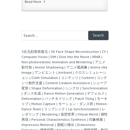
Read More
3次元顔形状復元 ( 3D Face Shape Reconstruction )
CV (
Computer Vision )
DIM ( Dive Into the Movie )
NPAR (
Non-photorealistic Animation and Rendering )
アニメ
影付加 ( Anime Shadowing )
アニメ風画像 ( Anime-like
Image )
アンビエント ( Aｍbient )
クロスシミュレーシ
ョン ( Cloth Simulation )
コンテンツ ( Content )
コンテ
ンツ創作支援 ( Content Creation Assistance )
シェープ
変形 ( Shape Deformation )
シンクロ ( Synchronization
)
ダンス生成 ( Dance Motion Generation )
デフォルメ (
Deformation )
パッチタイリング ( Patch Tiling )
モーキ
ャプ ( Motion Capture )
モーション・ダンス班 ( Motion -
Dance Team )
リップシンク ( Lip Synchronization )
レ
ンダリング ( Rendering )
仮想世界 ( Virtual World )
個性
再現 ( Personal Characteristics Synthesis )
印象検索 (
Impression Retrieval )
居眠り検出 ( Drawsiness
Detection )
感情空間 ( Emotion Space )
感情空間・歌詞