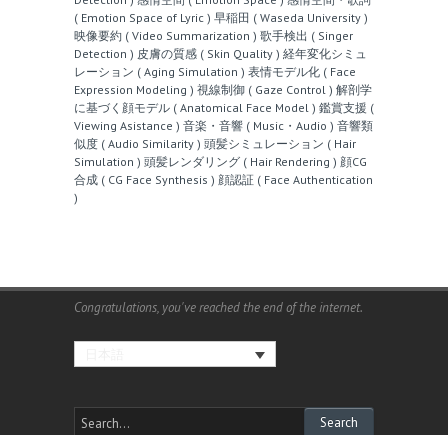
( Emotion Space of Lyric )
早稲田 ( Waseda University )
映像要約 ( Video Summarization )
歌手検出 ( Singer
Detection )
皮膚の質感 ( Skin Quality )
経年変化シミュ
レーション ( Aging Simulation )
表情モデル化 ( Face
Expression Modeling )
視線制御 ( Gaze Control )
解剖学
に基づく顔モデル ( Anatomical Face Model )
鑑賞支援 (
Viewing Asistance )
音楽・音響 ( Music・Audio )
音響類
似度 ( Audio Similarity )
頭髪シミュレーション ( Hair
Simulation )
頭髪レンダリング ( Hair Rendering )
顔CG
合成 ( CG Face Synthesis )
顔認証 ( Face Authentication
)
Congratulations, you've reached the end of the internet.
日本語