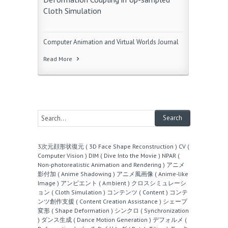
Cloth Simulation
Computer Animation and Virtual Worlds Journal
Read More
3次元顔形状復元 ( 3D Face Shape Reconstruction )
CV (
Computer Vision )
DIM ( Dive Into the Movie )
NPAR (
Non-photorealistic Animation and Rendering )
アニメ
影付加 ( Anime Shadowing )
アニメ風画像 ( Anime-like
Image )
アンビエント ( Aｍbient )
クロスシミュレーシ
ョン ( Cloth Simulation )
コンテンツ ( Content )
コンテ
ンツ創作支援 ( Content Creation Assistance )
シェープ
変形 ( Shape Deformation )
シンクロ ( Synchronization
)
ダンス生成 ( Dance Motion Generation )
デフォルメ (