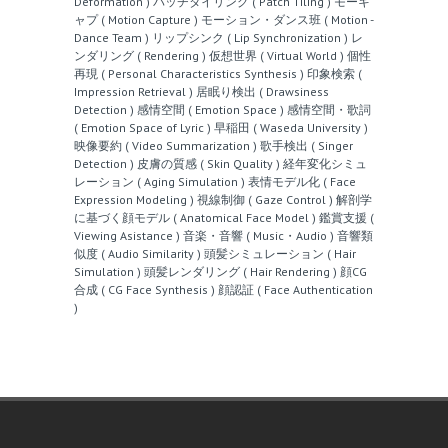
Deformation )
パッチタイリング ( Patch Tiling )
モーキ
ャプ ( Motion Capture )
モーション・ダンス班 ( Motion -
Dance Team )
リップシンク ( Lip Synchronization )
レ
ンダリング ( Rendering )
仮想世界 ( Virtual World )
個性
再現 ( Personal Characteristics Synthesis )
印象検索 (
Impression Retrieval )
居眠り検出 ( Drawsiness
Detection )
感情空間 ( Emotion Space )
感情空間・歌詞
( Emotion Space of Lyric )
早稲田 ( Waseda University )
映像要約 ( Video Summarization )
歌手検出 ( Singer
Detection )
皮膚の質感 ( Skin Quality )
経年変化シミュ
レーション ( Aging Simulation )
表情モデル化 ( Face
Expression Modeling )
視線制御 ( Gaze Control )
解剖学
に基づく顔モデル ( Anatomical Face Model )
鑑賞支援 (
Viewing Asistance )
音楽・音響 ( Music・Audio )
音響類
似度 ( Audio Similarity )
頭髪シミュレーション ( Hair
Simulation )
頭髪レンダリング ( Hair Rendering )
顔CG
合成 ( CG Face Synthesis )
顔認証 ( Face Authentication
)