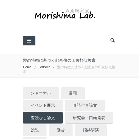
髪の特徴に基づく顔画像の印象類似検索
Home
/
Portfolio
/
髪の特徴に基づく顔画像の印象類似検
索
ジャーナル
書籍
イベント展示
査読付き論文
査読なし論文
研究会・口頭発表
総説
受賞
招待講演