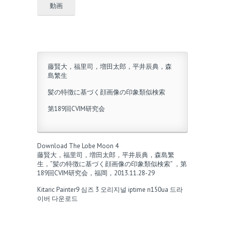
動画
藤賢大，福里司，増田太郎，平井辰典，森
島繁生
髪の特徴に基づく顔画像の印象類似検索
第189回CVIM研究会
Download The Lobe Moon 4
藤賢大，福里司，増田太郎，平井辰典，森島繁
生，”髪の特徴に基づく顔画像の印象類似検索” ，第
189回CVIM研究会，福岡，2013.11.28-29
Kitaric
Painter9
심즈 3 오리지널
iptime n150ua 드라
이버 다운로드