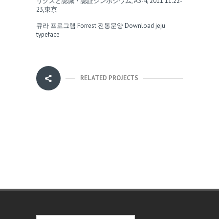
リクスと認識・認証シンポジウム, A3-4, 2011.11.22-
23,東京
큐라 프로그램
Forrest
전통문양
Download jeju
typeface
RELATED PROJECTS