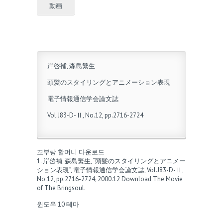
動画
岸啓補, 森島繁生
頭髪のスタイリングとアニメーション表現
電子情報通信学会論文誌
Vol.J83-D-Ⅱ, No.12, pp.2716-2724
꼬부랑 할머니 다운로드
1. 岸啓補, 森島繁生, “頭髪のスタイリングとアニメー
ション表現”, 電子情報通信学会論文誌, Vol.J83-D-Ⅱ,
No.12, pp.2716-2724, 2000.12
Download The Movie
of The Bringsoul
.
윈도우 10 테마