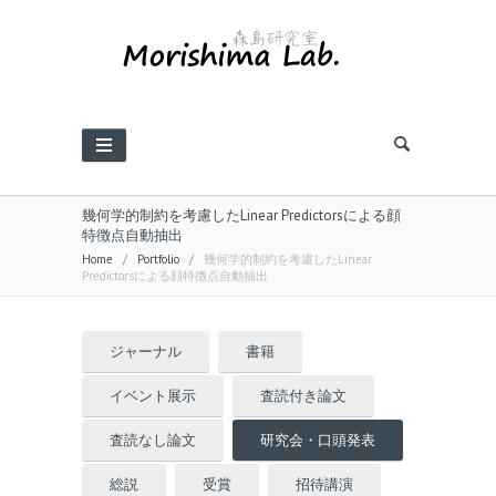
幾何学的制約を考慮したLinear Predictorsによる顔
特徴点自動抽出
Home
/
Portfolio
/
幾何学的制約を考慮したLinear
Predictorsによる顔特徴点自動抽出
ジャーナル
書籍
イベント展示
査読付き論文
査読なし論文
研究会・口頭発表
総説
受賞
招待講演