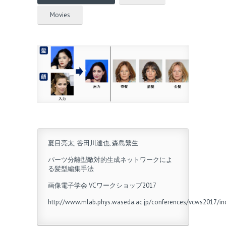
Movies
夏目亮太, 谷田川達也, 森島繁生
パーツ分離型敵対的生成ネットワークによ
る髪型編集手法
画像電子学会 VCワークショップ2017
http://www.mlab.phys.waseda.ac.jp/conferences/vcws2017/in