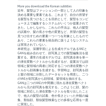
More you download the Korean subtitles
近年、髪型はファッションの一部として人の印象を
決める重要な要素である。これまで、自分の所望す
る髪型を見つけることを目的として、髪型をコンピ
ュータ上で編集するシステムがいくつか提案されて
きた。しかしながら、これらの手法は、他人の髪型
の試着や、髪の長さや色の変更など、所望の髪型を
見つけ出すための要素一つ一つを対象としたもので
あり、これらの要素を統合的に扱うようなシステム
は実現されていない。
本研究は、深層学習による生成モデルであるVAEと
GANを組み合わせて、顔写真上での髪型編集法を提
案する。通常の生成モデルでは、顔写真全体を単一
の潜在変数ベクトルから生成するが、提案法では顔
領域と髪領域の両者に対応する二つの潜在変数ベク
トルから顔画像を生成する。学習時は、顔写真を顔
と髪の領域に分割したデータセットを用意し、二つ
のVAEが顔写真から顔領域、髪領域を抽出する。
GANは二つのVAEの中間層に現れる潜在変数ベクト
ルから元の顔写真を復元する。このように顔、髪の
領域に対応した潜在変数ベクトルを取り出したこと
で、他人の髪型の試着、色や長さといった外観の編
集、類似顔、類似髪型検索などの多様な応用を一度
に実現した。