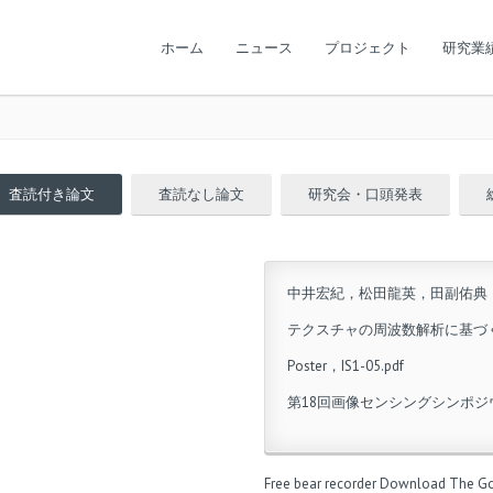
ホーム
ニュース
プロジェクト
研究業
査読付き論文
査読なし論文
研究会・口頭発表
中井宏紀，松田龍英，田副佑典
テクスチャの周波数解析に基づ
Poster，IS1-05.pdf
第18回画像センシングシンポジウム(S
Free bear recorder
Download The Go