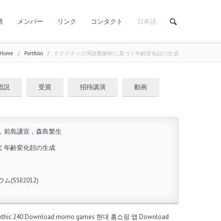
績
メンバー
リンク
コンタクト
日本語
Home
/
Portfolio
/
テクスチャの周波数解析に基づく年齢変化顔の生成
総説
受賞
招待講演
動画
，前島謙宣，森島繁生
く年齢変化顔の生成
SII2012)
thic 240
Download momo games
현대 홈쇼핑 앱
Download