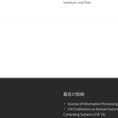
windows cmd files
最近の投稿
Journal of Information Processing
CHI Conference on Human Factors
Computing Systems (CHI ’21)