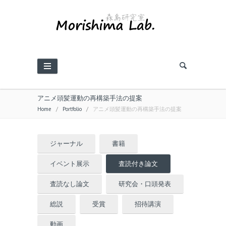
アニメ頭髪運動の再構築手法の提案
Home
/
Portfolio
/
アニメ頭髪運動の再構築手法の提案
ジャーナル
書籍
イベント展示
査読付き論文
査読なし論文
研究会・口頭発表
総説
受賞
招待講演
動画