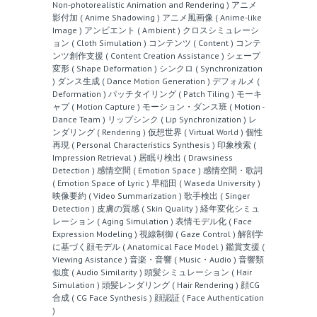
Non-photorealistic Animation and Rendering )
アニメ
影付加 ( Anime Shadowing )
アニメ風画像 ( Anime-like
Image )
アンビエント ( Aｍbient )
クロスシミュレーシ
ョン ( Cloth Simulation )
コンテンツ ( Content )
コンテ
ンツ創作支援 ( Content Creation Assistance )
シェープ
変形 ( Shape Deformation )
シンクロ ( Synchronization
)
ダンス生成 ( Dance Motion Generation )
デフォルメ (
Deformation )
パッチタイリング ( Patch Tiling )
モーキ
ャプ ( Motion Capture )
モーション・ダンス班 ( Motion -
Dance Team )
リップシンク ( Lip Synchronization )
レ
ンダリング ( Rendering )
仮想世界 ( Virtual World )
個性
再現 ( Personal Characteristics Synthesis )
印象検索 (
Impression Retrieval )
居眠り検出 ( Drawsiness
Detection )
感情空間 ( Emotion Space )
感情空間・歌詞
( Emotion Space of Lyric )
早稲田 ( Waseda University )
映像要約 ( Video Summarization )
歌手検出 ( Singer
Detection )
皮膚の質感 ( Skin Quality )
経年変化シミュ
レーション ( Aging Simulation )
表情モデル化 ( Face
Expression Modeling )
視線制御 ( Gaze Control )
解剖学
に基づく顔モデル ( Anatomical Face Model )
鑑賞支援 (
Viewing Asistance )
音楽・音響 ( Music・Audio )
音響類
似度 ( Audio Similarity )
頭髪シミュレーション ( Hair
Simulation )
頭髪レンダリング ( Hair Rendering )
顔CG
合成 ( CG Face Synthesis )
顔認証 ( Face Authentication
)