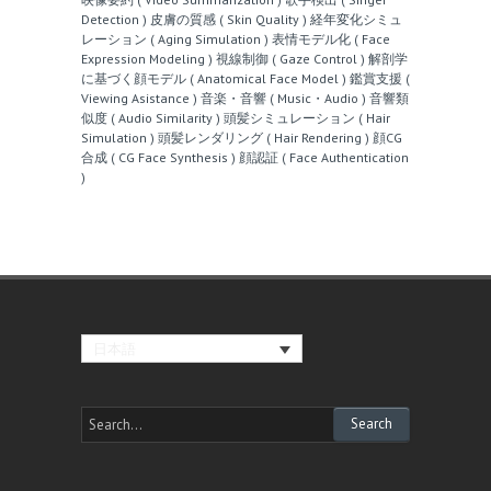
Detection )
皮膚の質感 ( Skin Quality )
経年変化シミュ
レーション ( Aging Simulation )
表情モデル化 ( Face
Expression Modeling )
視線制御 ( Gaze Control )
解剖学
に基づく顔モデル ( Anatomical Face Model )
鑑賞支援 (
Viewing Asistance )
音楽・音響 ( Music・Audio )
音響類
似度 ( Audio Similarity )
頭髪シミュレーション ( Hair
Simulation )
頭髪レンダリング ( Hair Rendering )
顔CG
合成 ( CG Face Synthesis )
顔認証 ( Face Authentication
)
日本語