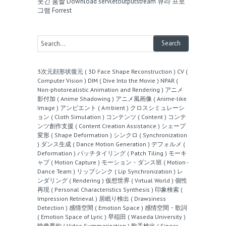
웃긴 움짤
Download servletoutputstream
큐라 프로
그램
Forrest
3次元顔形状復元 ( 3D Face Shape Reconstruction )
CV (
Computer Vision )
DIM ( Dive Into the Movie )
NPAR (
Non-photorealistic Animation and Rendering )
アニメ
影付加 ( Anime Shadowing )
アニメ風画像 ( Anime-like
Image )
アンビエント ( Aｍbient )
クロスシミュレーシ
ョン ( Cloth Simulation )
コンテンツ ( Content )
コンテ
ンツ創作支援 ( Content Creation Assistance )
シェープ
変形 ( Shape Deformation )
シンクロ ( Synchronization
)
ダンス生成 ( Dance Motion Generation )
デフォルメ (
Deformation )
パッチタイリング ( Patch Tiling )
モーキ
ャプ ( Motion Capture )
モーション・ダンス班 ( Motion -
Dance Team )
リップシンク ( Lip Synchronization )
レ
ンダリング ( Rendering )
仮想世界 ( Virtual World )
個性
再現 ( Personal Characteristics Synthesis )
印象検索 (
Impression Retrieval )
居眠り検出 ( Drawsiness
Detection )
感情空間 ( Emotion Space )
感情空間・歌詞
( Emotion Space of Lyric )
早稲田 ( Waseda University )
映像要約 ( Video Summarization )
歌手検出 ( Singer