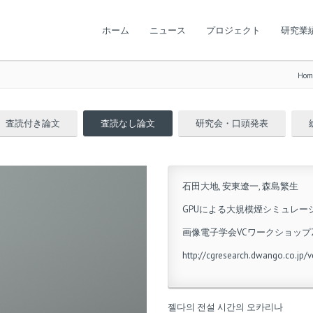
ホーム
ニュース
プロジェクト
研究業
Hom
査読付き論文
査読なし論文
研究会・口頭発表
石田大地, 安東遼一, 森島繁生
GPUによる大規模煙シミュレー
画像電子学会VCワークショップ2
http://cgresearch.dwango.co.jp
젤다의 전설 시간의 오카리나