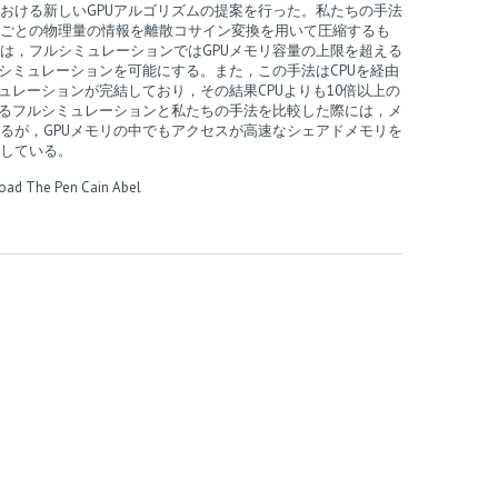
おける新しいGPUアルゴリズムの提案を行った。私たちの手法
ごとの物理量の情報を離散コサイン変換を用いて圧縮するも
は，フルシミュレーションではGPUメモリ容量の上限を超える
るシミュレーションを可能にする。また，この手法はCPUを経由
ュレーションが完結しており，その結果CPUよりも10倍以上の
よるフルシミュレーションと私たちの手法を比較した際には，メ
るが，GPUメモリの中でもアクセスが高速なシェアドメモリを
している。
oad The Pen
Cain Abel