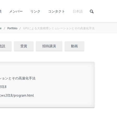
績
メンバー
リンク
コンタクト
日本語
e
/
Portfolio
/
GPUによる大規模煙シミュレーションとその高速化手法
総説
受賞
招待講演
動画
ションとその高速化手法
018
/vcws2018/program.html