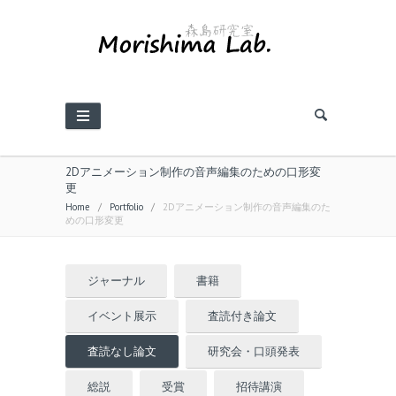
2Dアニメーション制作の音声編集のための口形変
更
Home
/
Portfolio
/
2Dアニメーション制作の音声編集のた
めの口形変更
ジャーナル
書籍
イベント展示
査読付き論文
査読なし論文
研究会・口頭発表
総説
受賞
招待講演