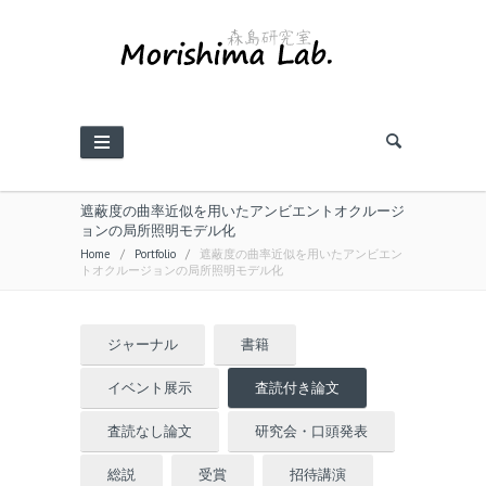
遮蔽度の曲率近似を用いたアンビエントオクルージ
ョンの局所照明モデル化
Home
/
Portfolio
/
遮蔽度の曲率近似を用いたアンビエン
トオクルージョンの局所照明モデル化
ジャーナル
書籍
イベント展示
査読付き論文
査読なし論文
研究会・口頭発表
総説
受賞
招待講演