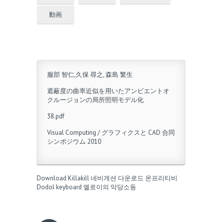
動画
服部 智仁,久保 尋之, 森島 繁生
遮蔽度の曲率近似を用いたアンビエントオ
クルージョンの局所照明モデル化
38.pdf
Visual Computing / グラフィクスと CAD 合同
シンポジウム 2010
Download Killakill
네비게션 다운로드
온프리티비
Dodol keyboard
엘로이의 악당소동