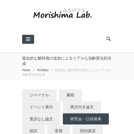
疑似的な皺特徴の追加によるリアルな加齢変化顔合
成
Home
/
Portfolio
/
疑似的な皺特徴の追加によるリアルな
加齢変化顔合成
ジャーナル
書籍
イベント展示
査読付き論文
査読なし論文
研究会・口頭発表
総説
受賞
招待講演