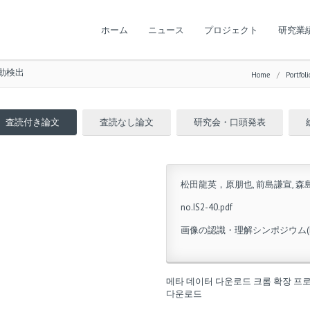
ホーム
ニュース
プロジェクト
研究業
自動検出
Home
/
Portfoli
査読付き論文
査読なし論文
研究会・口頭発表
松田龍英，原朋也, 前島謙宣, 森
no.IS2-40.pdf
画像の認識・理解シンポジウム(MIR
메타 데이터 다운로드
크롬 확장 프
다운로드