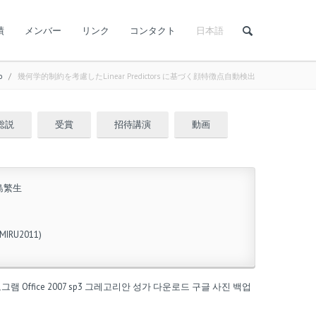
績
メンバー
リンク
コンタクト
日本語
o
/
幾何学的制約を考慮したLinear Predictors に基づく顔特徴点自動検出
総説
受賞
招待講演
動画
島繁生
U2011)
로그램
Office 2007 sp3
그레고리안 성가 다운로드
구글 사진 백업