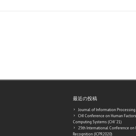
最近の投稿
Journal of Information Processing
CHI Conference on Human Factors
Computing Systems (CHI ’21)
25th International Conference on 
Recognition (ICPR2020)