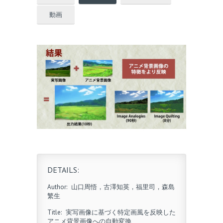
動画
DETAILS:
Author:
山口周悟，古澤知英，福里司，森島
繁生
Title:
実写画像に基づく特定画風を反映した
アニメ背景画像への自動変換