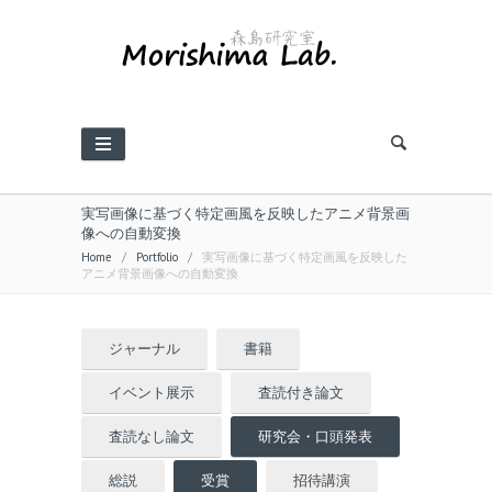
実写画像に基づく特定画風を反映したアニメ背景画
像への自動変換
Home
/
Portfolio
/
実写画像に基づく特定画風を反映した
アニメ背景画像への自動変換
ジャーナル
書籍
イベント展示
査読付き論文
査読なし論文
研究会・口頭発表
総説
受賞
招待講演