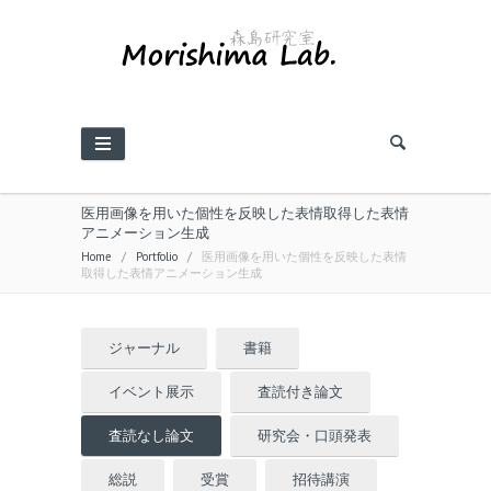
医用画像を用いた個性を反映した表情取得した表情
アニメーション生成
Home
/
Portfolio
/
医用画像を用いた個性を反映した表情
取得した表情アニメーション生成
ジャーナル
書籍
イベント展示
査読付き論文
査読なし論文
研究会・口頭発表
総説
受賞
招待講演