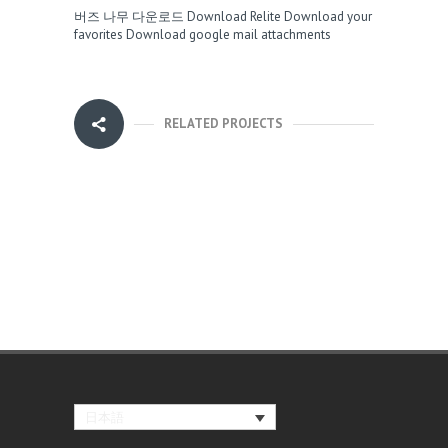
버즈 나무 다운로드
Download Relite
Download your
favorites
Download google mail attachments
RELATED PROJECTS
日本語