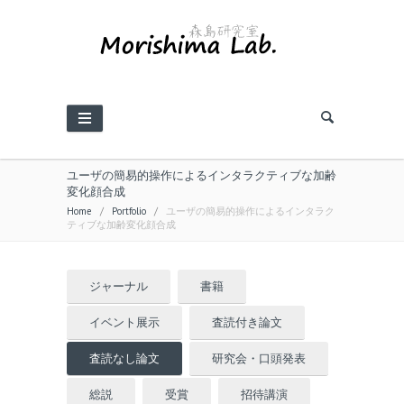
ユーザの簡易的操作によるインタラクティブな加齢
変化顔合成
Home
/
Portfolio
/
ユーザの簡易的操作によるインタラク
ティブな加齢変化顔合成
ジャーナル
書籍
イベント展示
査読付き論文
査読なし論文
研究会・口頭発表
総説
受賞
招待講演