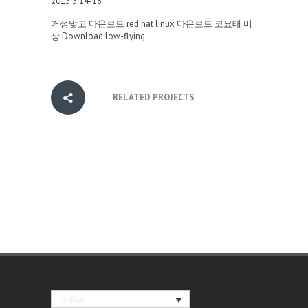
2013.3.14-15
거성맞고 다운로드
red hat linux 다운로드
코요태 비
상
Download low-flying
RELATED PROJECTS
日本語