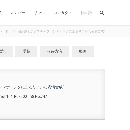
績
メンバー
リンク
コンタクト
日本語
/
ポリゴン細分割とテクスチャブレンディングによるリアルな表情合成”
総説
受賞
招待講演
動画
レンディングによるリアルな表情合成”
3, HCS2003-58,No.742