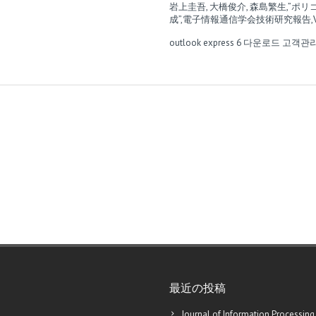
岩上圭吾, 大橋俊介, 森島繁生,
成”,電子情報通信学会技術研究報告,Vol.103, 
outlook express 6 다운로드
고객관
最近の投稿
Journal of Information Processing