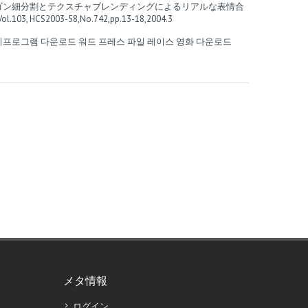
”ポリゴン細分割とテクスチャブレンディングによるリアルな表情合
HCS2003-58,No.742,pp.13-18,2004.3
리프로그램 다운로드
워드 프레스 파일
레이스 영화 다운로드
メタ情報
ログイン