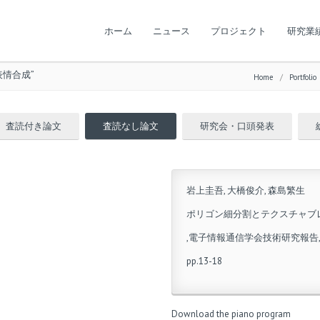
ホーム
ニュース
プロジェクト
研究業
情合成”
Home
/
Portfolio
査読付き論文
査読なし論文
研究会・口頭発表
岩上圭吾, 大橋俊介, 森島繁生
ポリゴン細分割とテクスチャブ
,電子情報通信学会技術研究報告,Vol.10
pp.13-18
Download the piano program