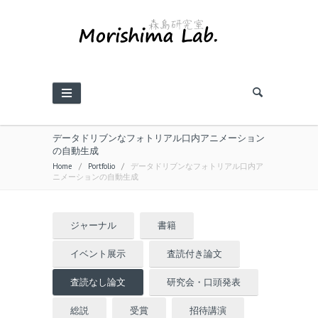
データドリブンなフォトリアル口内アニメーション
の自動生成
Home
/
Portfolio
/
データドリブンなフォトリアル口内ア
ニメーションの自動生成
ジャーナル
書籍
イベント展示
査読付き論文
査読なし論文
研究会・口頭発表
総説
受賞
招待講演