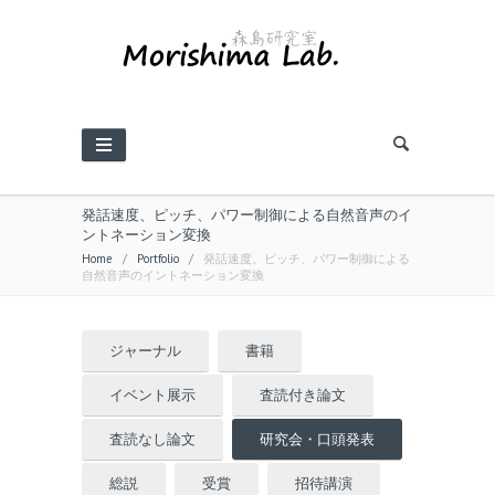
発話速度、ピッチ、パワー制御による自然音声のイ
ントネーション変換
Home
/
Portfolio
/
発話速度、ピッチ、パワー制御による
自然音声のイントネーション変換
ジャーナル
書籍
イベント展示
査読付き論文
査読なし論文
研究会・口頭発表
総説
受賞
招待講演