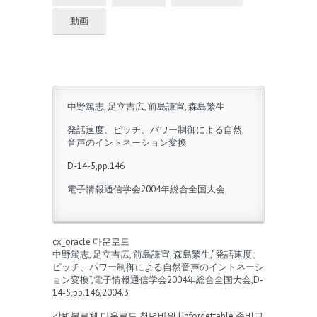
動画
中野篤志, 足立吉広, 前島謙宣, 森島繁生
発話速度、ピッチ、パワー制御による自然
音声のイントネーション変換
D-14-5,pp.146
電子情報通信学会2004年総合全国大会
cx_oracle 다운로드
中野篤志, 足立吉広, 前島謙宣, 森島繁生,”発話速度、
ピッチ、パワー制御による自然音声のイントネーシ
ョン変換”,電子情報通信学会2004年総合全国大会,D-
14-5,pp.146,2004.3
강변북로체 다운로드
천년바위
Unforgettable
좀비고