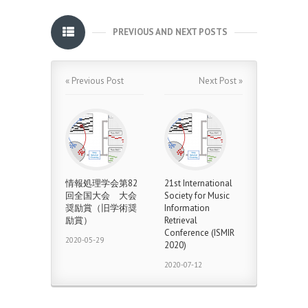
PREVIOUS AND NEXT POSTS
« Previous Post
Next Post »
情報処理学会第82
21st International
回全国大会 大会
Society for Music
奨励賞（旧学術奨
Information
励賞）
Retrieval
Conference (ISMIR
2020-05-29
2020)
2020-07-12