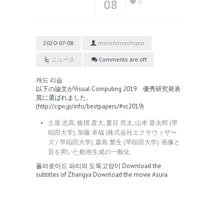
08
0
2020-07-08
morishimashigeo
ニュース
Comments are off
캐드 리습
以下の論文がVisual Computing 2019 優秀研究発表
賞に選ばれました。
(
http://cgvi.jp/info/bestpapers/#vc2019
)
土屋 志高, 板摺 貴大, 夏目 亮太, 山本 晋太郎 (早
稲田大学), 加藤 卓哉 (株式会社エクサウィザー
ズ / 早稲田大学), 森島 繁生 (早稲田大学). 画像と
音を用いた動画生成の一般化
폴라로이드
파리의 도둑고양이
Download the
subtitles of Zhangya
Download the movie Asura