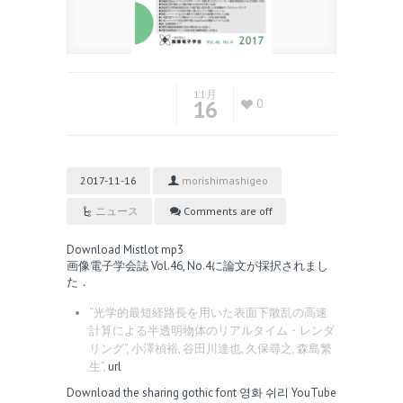
11月
16
0
2017-11-16
morishimashigeo
ニュース
Comments are off
Download Mistlot mp3
画像電子学会誌 Vol.46, No.4に論文が採択されまし
た．
“光学的最短経路長を用いた表面下散乱の高速
計算による半透明物体のリアルタイム・レンダ
リング”, 小澤禎裕, 谷田川達也, 久保尋之, 森島繁
生”,
url
Download the sharing gothic font
영화 쉬리
YouTube