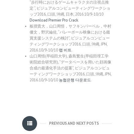
“歩行時におけるゲームキャラクタの注視点推
定 “, ビジュアルコンピューティングワークショ
ップ2016, 口頭, 沖縄, 日本, 2016.10/9-10/10
Download Premier Pro Crack
.
板摺貴大，山口周悟，サフキンパーベル，中村
優文，野沢綸佐, “バレーボール映像における鑑
賞支援システムの検討”, ビジュアルコンピュー
ティングワークショップ2016, 口頭, 沖縄, JPN,
2016.10/9-10/10
랩 비트
.
山口周悟(早稲田大学), 森島繁生(早稲田理工学
術院総合研究所), “データベースを用いた顔画像
合成の最適化手法の提案”, ビジュアルコンピュ
ーティングワークショップ2016, 口頭, 沖縄, JPN,
2016.10/9-10/10
농협은행 다운로드
.
PREVIOUS AND NEXT POSTS