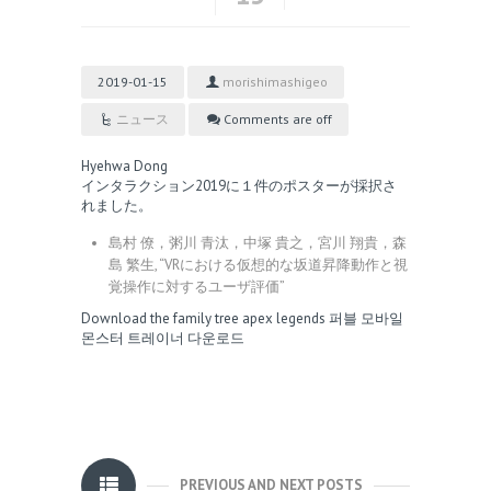
2019-01-15
morishimashigeo
ニュース
Comments are off
Hyehwa Dong
インタラクション2019に１件のポスターが採択さ
れました。
島村 僚，粥川 青汰，中塚 貴之，宮川 翔貴，森
島 繁生, “VRにおける仮想的な坂道昇降動作と視
覚操作に対するユーザ評価”
Download the family tree
apex legends
퍼블 모바일
몬스터 트레이너 다운로드
PREVIOUS AND NEXT POSTS